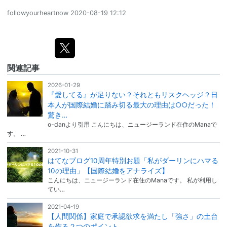
followyourheartnow
2020-08-19 12:12
関連記事
2026-01-29
『愛してる』が足りない？それともリスクヘッジ？日
本人が国際結婚に踏み切る最大の理由は○○だった！
驚き…
o-danより引用 こんにちは、ニュージーランド在住のManaで
す。 …
2021-10-31
はてなブログ10周年特別お題「私がダーリンにハマる
10の理由」【国際結婚をアナライズ】
こんにちは、ニュージーランド在住のManaです。 私が利用し
てい…
2021-04-19
【人間関係】家庭で承認欲求を満たし「強さ」の土台
を作る２つのポイント