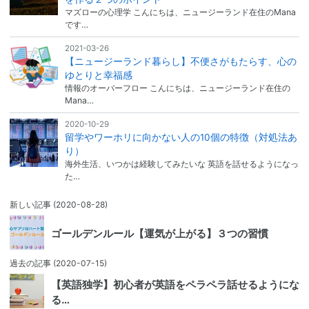
マズローの心理学 こんにちは、ニュージーランド在住のMana
です…
2021-03-26
【ニュージーランド暮らし】不便さがもたらす、心の
ゆとりと幸福感
情報のオーバーフロー こんにちは、ニュージーランド在住の
Mana…
2020-10-29
留学やワーホリに向かない人の10個の特徴（対処法あ
り）
海外生活、いつかは経験してみたいな 英語を話せるようになっ
た…
新しい記事
(2020-08-28)
ゴールデンルール【運気が上がる】３つの習慣
過去の記事
(2020-07-15)
【英語独学】初心者が英語をペラペラ話せるようにな
る…